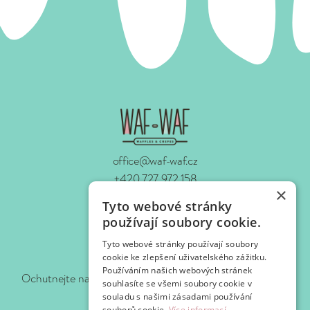
office@waf-waf.cz
+420 727 972 158
×
www.waf-waf.cz
Tyto webové stránky
Kontakty
používají soubory cookie.
Tyto webové stránky používají soubory
Sledujte nás!
cookie ke zlepšení uživatelského zážitku.
Používáním našich webových stránek
Ochutnejte naše novinky hned, jak je pro vás připravíme.
souhlasíte se všemi soubory cookie v
souladu s našimi zásadami používání
souborů cookie.
Více informací