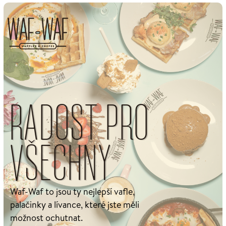
RADOST PRO
VŠECHNY
Waf-Waf to jsou ty nejlepší vafle,
palačinky a lívance, které jste měli
možnost ochutnat.