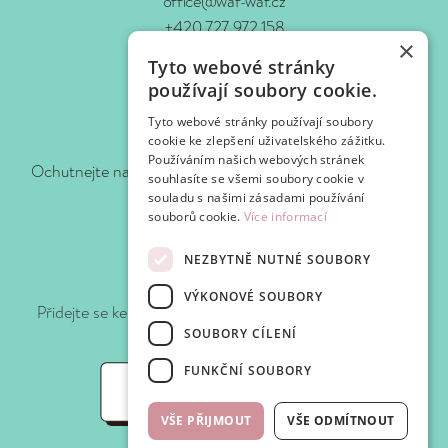
office@waf-waf.cz
+420 727 972 158
×
www.waf-waf.cz
Tyto webové stránky
Kontakty
používají soubory cookie.
Tyto webové stránky používají soubory
Sledujte nás!
cookie ke zlepšení uživatelského zážitku.
Používáním našich webových stránek
Ochutnejte naše novinky hned, jak je pro vás připravíme.
souhlasíte se všemi soubory cookie v
souladu s našimi zásadami používání
souborů cookie.
Více informací
NEZBYTNĚ NUTNÉ SOUBORY
Připojte se k WafClub
VÝKONOVÉ SOUBORY
Přidejte se ke klubu Waf-Waf a získejte slevy a speciální
nabídky při každé návštěvě.
SOUBORY CÍLENÍ
FUNKČNÍ SOUBORY
WafClub
VŠE PŘIJMOUT
VŠE ODMÍTNOUT