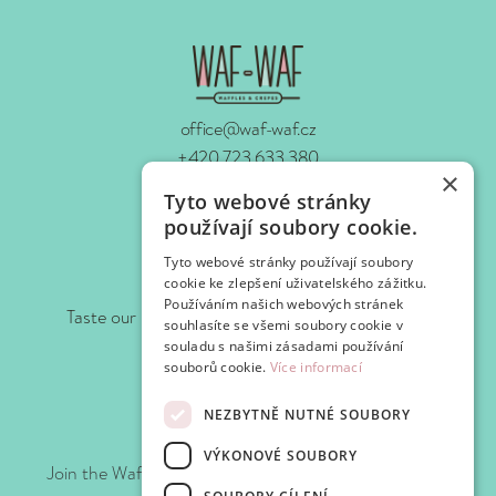
office@waf-waf.cz
+420 723 633 380
×
www.waf-waf.cz
Tyto webové stránky
Contacts
používají soubory cookie.
Tyto webové stránky používají soubory
Follow us!
cookie ke zlepšení uživatelského zážitku.
Používáním našich webových stránek
Taste our news as soon as we prepare it for you.
souhlasíte se všemi soubory cookie v
souladu s našimi zásadami používání
souborů cookie.
Více informací
NEZBYTNĚ NUTNÉ SOUBORY
Join WAFClub
VÝKONOVÉ SOUBORY
Join the Waf-Waf Club and get discounts and special