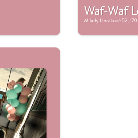
Waf-Waf L
Milady Horákové 52, 170