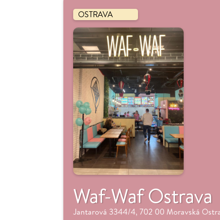
OSTRAVA
Waf-Waf Ostrava
Jantarová 3344/4, 702 00 Moravská Ostra