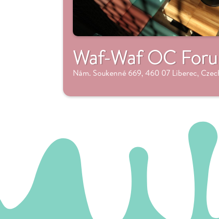
Waf-Waf OC Foru
Nám. Soukenné 669, 460 07 Liberec, Czec