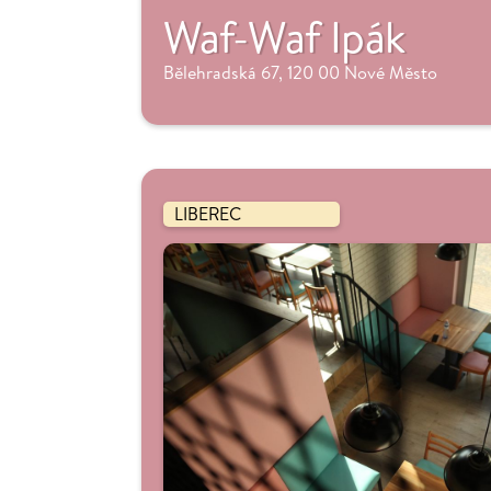
Waf-Waf Ipák
Bělehradská 67, 120 00 Nové Město
LIBEREC