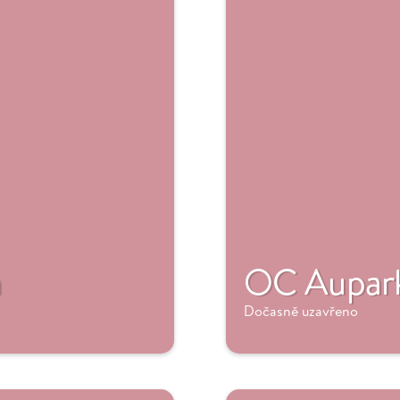
n
OC Aupark
Dočasně uzavřeno