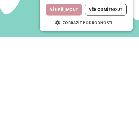
VŠE PŘIJMOUT
VŠE ODMÍTNOUT
ZOBRAZIT PODROBNOSTI
office@waf-waf.cz
+420 727 972 158
www.waf-waf.cz
Kontakty
Sledujte nás!
Ochutnejte naše novinky hned, jak je pro vás připravíme.