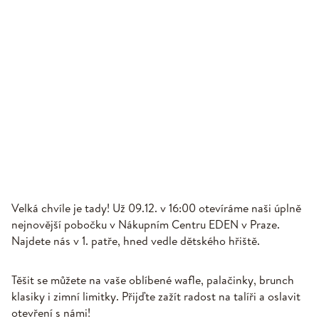
Velká chvíle je tady! Už 09.12. v 16:00 otevíráme naši úplně
nejnovější pobočku v Nákupním Centru EDEN v Praze.
Najdete nás v 1. patře, hned vedle dětského hřiště.
Těšit se můžete na vaše oblíbené wafle, palačinky, brunch
klasiky i zimní limitky. Přijďte zažít radost na talíři a oslavit
otevření s námi!