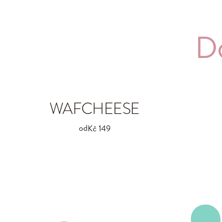
D
WAFCHEESE
od
Kč 149