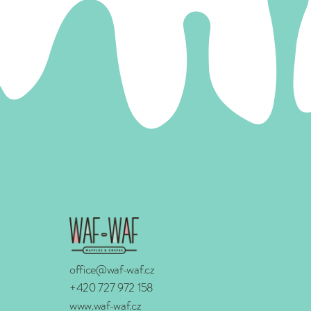
office@waf-waf.cz
+420 727 972 158
www.waf-waf.cz