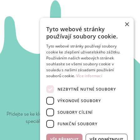
×
Tyto webové stránky
používají soubory cookie.
Tyto webové stránky používají soubory
cookie ke zlepšení uživatelského zážitku.
Používáním našich webových stránek
souhlasíte se všemi soubory cookie v
souladu s našimi zásadami používání
souborů cookie.
Více informací
NEZBYTNĚ NUTNÉ SOUBORY
Připojte se k WafClub
VÝKONOVÉ SOUBORY
SOUBORY CÍLENÍ
Přidejte se ke klubu Waf-Waf a získejte slevy a
speciální nabídky při každé návštěvě.
FUNKČNÍ SOUBORY
WafClub
VŠE PŘIJMOUT
VŠE ODMÍTNOUT