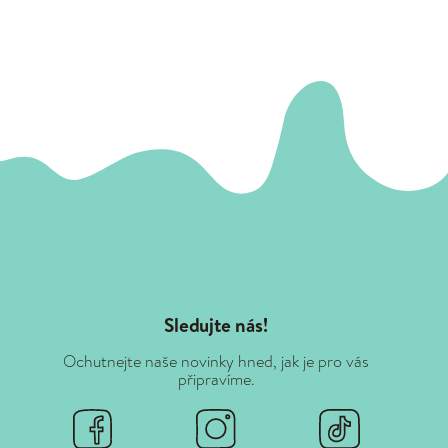
Sledujte nás!
Ochutnejte naše novinky hned, jak je pro vás
připravíme.