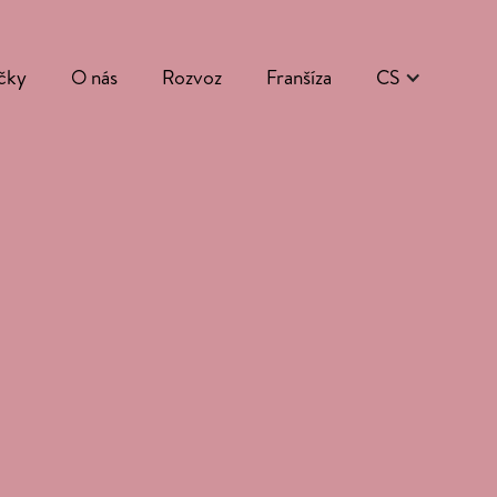
čky
O nás
Rozvoz
Franšíza
CS