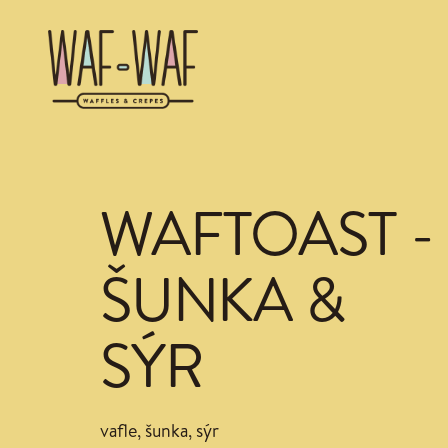
WAFTOAST -
ŠUNKA &
SÝR
vafle, šunka, sýr