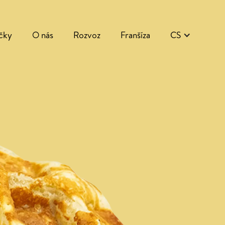
čky
O nás
Rozvoz
Franšíza
CS