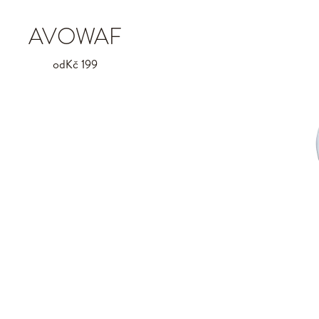
AVOWAF
od
Kč 199