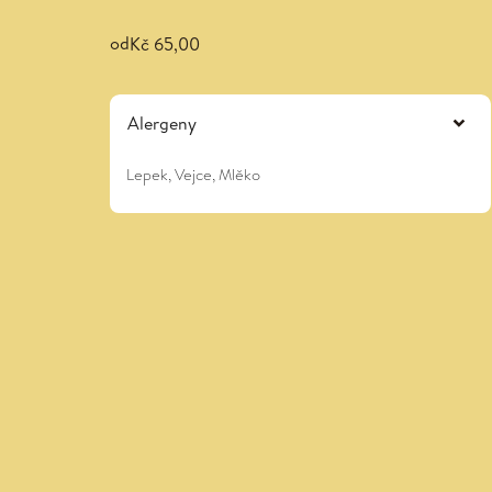
od
Kč 65,00
Alergeny
Lepek, Vejce, Mlěko