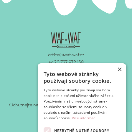
office@waf-waf.cz
+420 727 972 158
×
www.waf-waf.cz
Tyto webové stránky
Kontakty
používají soubory cookie.
Tyto webové stránky používají soubory
Sledujte nás!
cookie ke zlepšení uživatelského zážitku.
Používáním našich webových stránek
Ochutnejte naše novinky hned, jak je pro vás připravíme.
souhlasíte se všemi soubory cookie v
souladu s našimi zásadami používání
souborů cookie.
Více informací
NEZBYTNĚ NUTNÉ SOUBORY